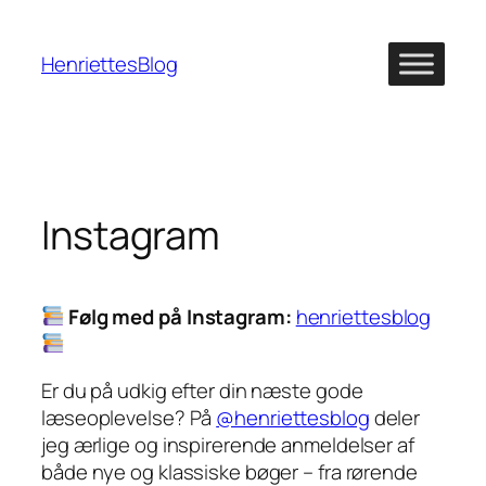
Spring
til
HenriettesBlog
indhold
Instagram
Følg med på Instagram:
henriettesblog
Er du på udkig efter din næste gode
læseoplevelse? På
@henriettesblog
deler
jeg ærlige og inspirerende anmeldelser af
både nye og klassiske bøger – fra rørende